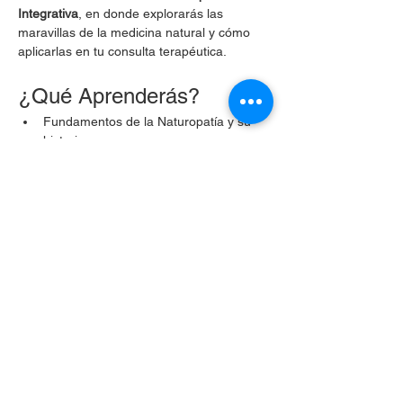
Integrativa
, en donde explorarás las 
maravillas de la medicina natural y cómo 
aplicarlas en tu consulta terapéutica.
¿Qué Aprenderás?
Fundamentos de la Naturopatía y su 
historia.
Plantas medicinales y sus propiedades.
Técnicas de relajación y manejo del 
estrés.
Mostrar más
Compartir este evento