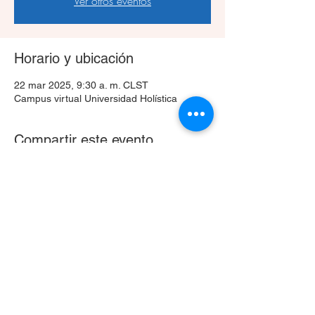
Ver otros eventos
Horario y ubicación
22 mar 2025, 9:30 a. m. CLST
Campus virtual Universidad Holística
Compartir este evento
Celular
+56 9 3024 0633
hola@unho.cl
©2024 por Universidad Holística