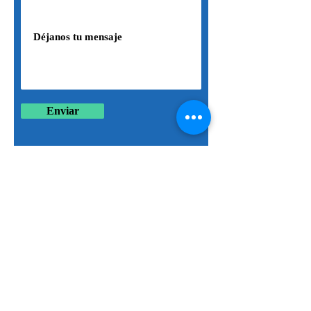
Enviar
Celular
+56 9 3024 0633
hola@unho.cl