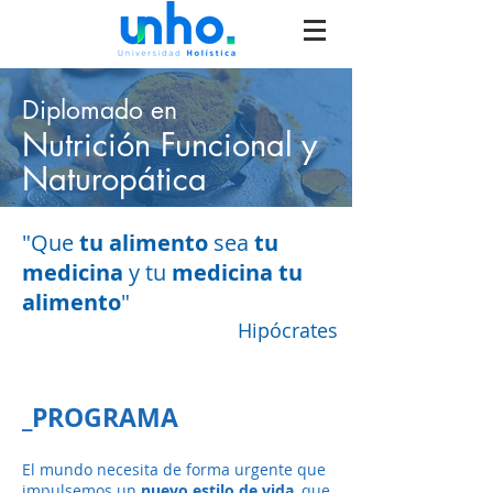
Diplomado en
Nutrición Funcional y
Naturopática
"Que
tu alimento
sea
tu
medicina
y tu
medicina tu
alimento
"
Hipócrates
_PROGRAMA
El mundo necesita de forma urgente que
impulsemos un
nuevo estilo de vida
, que