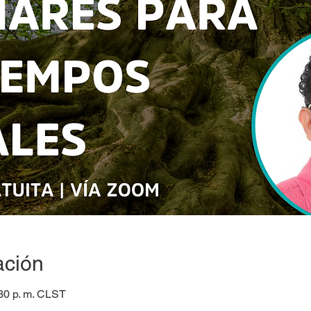
ación
:30 p. m. CLST