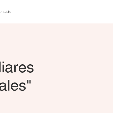
ontacto
iares
ales"