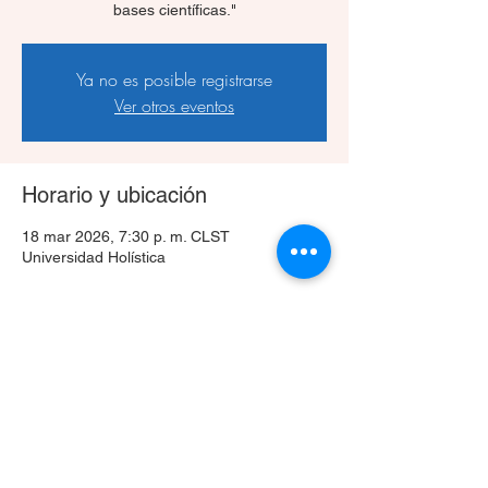
bases científicas."
Ya no es posible registrarse
Ver otros eventos
Horario y ubicación
18 mar 2026, 7:30 p. m. CLST
Universidad Holística
Compartir este evento
Celular
+56 9 3024 0633