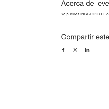
Acerca del ev
Ya puedes INSCRIBIRTE des
Compartir este
Celular +56 9 3024 0633
hola@unho.cl