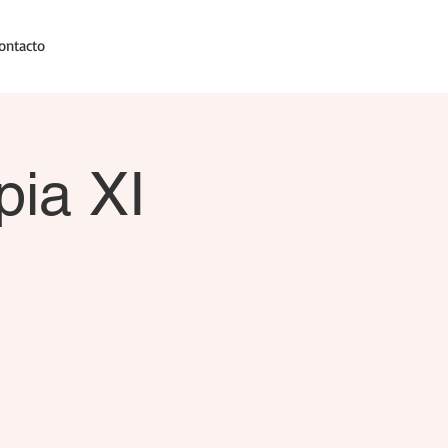
ontacto
pia XI