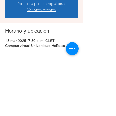
Ya no es posible registrarse
Ver otros eventos
Horario y ubicación
18 mar 2025, 7:30 p. m. CLST
Campus virtual Universidad Holística
Compartir este evento
Celular
+56 9 3024 0633
hola@unho.cl