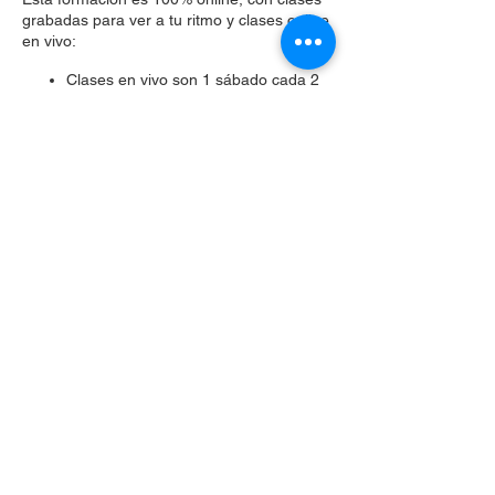
grabadas para ver a tu ritmo y clases online
en vivo:
Clases en vivo son 1 sábado cada 2
meses de 09:30 a 13:30 hrs. Primera
clase online en vivo es el 27 de
noviembre 2021.
Compartir este evento
Celular
+56 9 3024 0633
hola@unho.cl
©2024 por Universidad Holística