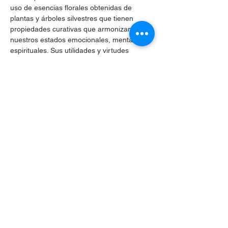
uso de esencias florales obtenidas de 
plantas y árboles silvestres que tienen 
propiedades curativas que armonizan 
nuestros estados emocionales, mentales y 
espirituales. Sus utilidades y virtudes 
sanadoras son recomendadas por La 
Organización Mundial de la Salud desde el 
año 1976, siendo utilizadas por una amplia 
gama de profesionales.
Compartir este evento
Celular
+56 9 3024 0633
hola@unho.cl