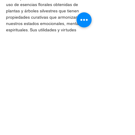
uso de esencias florales obtenidas de 
plantas y árboles silvestres que tienen 
propiedades curativas que armonizan 
nuestros estados emocionales, mentales y 
espirituales. Sus utilidades y virtudes 
sanadoras son recomendadas por La 
Organización Mundial de la Salud desde el 
año 1976, siendo utilizadas por una amplia 
gama de profesionales.
Compartir este evento
Celular
+56 9 3024 0633
hola@unho.cl