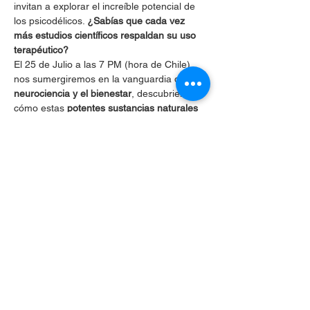
invitan a explorar el increíble potencial de 
los psicodélicos. 
¿Sabías que cada vez 
más estudios científicos respaldan su uso 
terapéutico?
El 25 de Julio a las 7 PM (hora de Chile), 
nos sumergiremos en la vanguardia de la 
neurociencia y el bienestar
, descubriendo 
cómo estas 
potentes sustancias naturales
están abriendo 
nuevos caminos para la 
salud mental y emocional
. Únete a 
nosotros en este evento único, donde la 
ciencia se encuentra con la sabiduría 
ancestral. ¡No te lo pierdas!
Compartir este evento