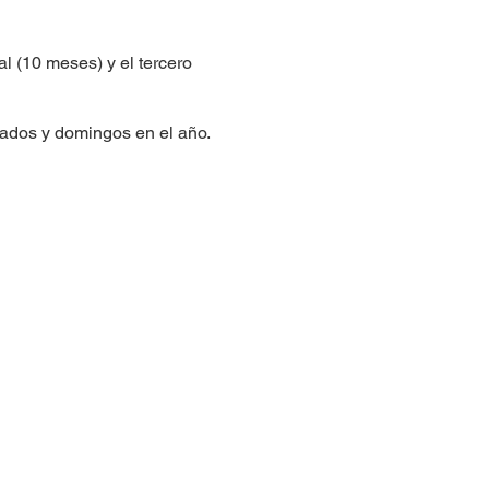
l (10 meses) y el tercero
bados y domingos en el año.
©2024 por Universidad Holística