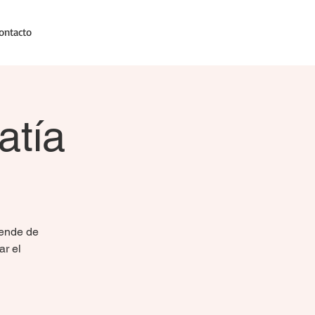
ontacto
atía
rende de
ar el