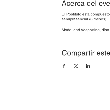
Acerca del ev
El Postítulo esta compuesto
semipresencial (6 meses).
Modalidad Vespertina, días
Compartir este
Celular +56 9 3024 0633
hola@unho.cl