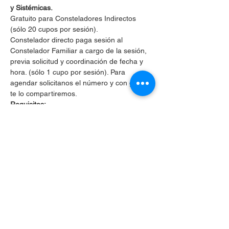
y Sistémicas.
Gratuito para Consteladores Indirectos 
(sólo 20 cupos por sesión).
Constelador directo paga sesión al 
Constelador Familiar a cargo de la sesión, 
previa solicitud y coordinación de fecha y 
hora. (sólo 1 cupo por sesión). Para 
agendar solicitanos el número y con gusto 
te lo compartiremos.
Requisitos:
Puntualidad
, si llegas atrasad@ a la 
sesión no podrás ingresar por respeto 
a las personas que ya estarán 
constelando.
Mostrar más
Compartir este evento