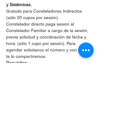
y Sistémicas.
Gratuito para Consteladores Indirectos 
(sólo 20 cupos por sesión).
Constelador directo paga sesión al 
Constelador Familiar a cargo de la sesión, 
previa solicitud y coordinación de fecha y 
hora. (sólo 1 cupo por sesión). Para 
agendar solicitanos el número y con gusto 
te lo compartiremos.
Requisitos:
Puntualidad
, si llegas atrasad@ a la 
sesión no podrás ingresar por respeto 
a las personas que ya estarán 
constelando.
Mostrar más
Compartir este evento