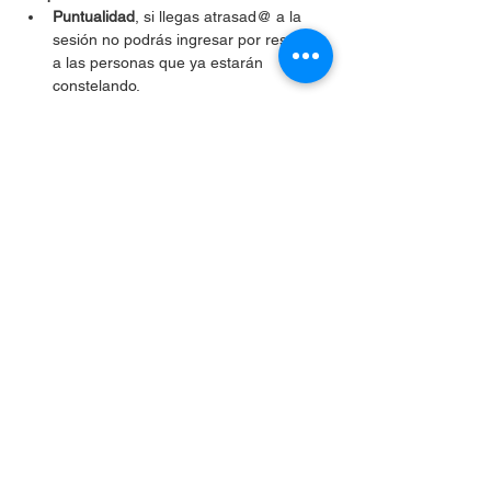
Puntualidad
, si llegas atrasad@ a la 
sesión no podrás ingresar por respeto 
a las personas que ya estarán 
constelando.
Tener
 buena conexión de internet 
para 
mantener la 
camara encendia
 toda la 
sesión y el 
microfono disponible 
para 
cuando la facilitadora precise activarlo.
Compartir este evento
Celular
+56 9 3024 0633
hola@unho.cl