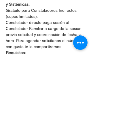
y Sistémicas.
Gratuito para Consteladores Indirectos 
(cupos limitados).
Constelador directo paga sesión al 
Constelador Familiar a cargo de la sesión, 
previa solicitud y coordinación de fecha y 
hora. Para agendar solicitanos el número y 
con gusto te lo compartiremos.
Requisitos:
Puntualidad
, si llegas atrasad@ a la 
sesión no podrás ingresar por respeto 
a las personas que ya estarán 
constelando.
Mostrar más
Compartir este evento