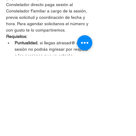
Constelador directo paga sesión al 
Constelador Familiar a cargo de la sesión, 
previa solicitud y coordinación de fecha y 
hora. Para agendar solicitanos el número y 
con gusto te lo compartiremos.
Requisitos:
Puntualidad
, si llegas atrasad@ a la 
sesión no podrás ingresar por respeto 
a las personas que ya estarán 
constelando.
Tener
 buena conexión de internet 
para 
mantener la 
camara encendia
 toda la 
sesión y el 
microfono disponible 
para 
cuando la facilitadora precise activarlo.
Compartir este evento