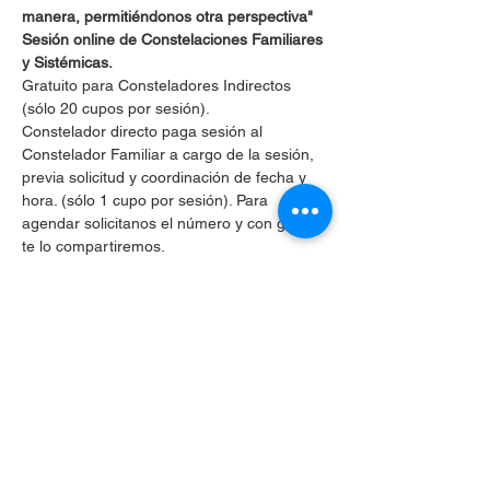
manera, permitiéndonos otra perspectiva"
Sesión online de Constelaciones Familiares 
y Sistémicas.
Gratuito para Consteladores Indirectos 
(sólo 20 cupos por sesión).
Constelador directo paga sesión al 
Constelador Familiar a cargo de la sesión, 
previa solicitud y coordinación de fecha y 
hora. (sólo 1 cupo por sesión). Para 
agendar solicitanos el número y con gusto 
te lo compartiremos.
Requisitos:
Puntualidad
, si llegas atrasad@ a la 
sesión no podrás ingresar por respeto 
a las personas que ya estarán 
constelando.
Mostrar más
Compartir este evento