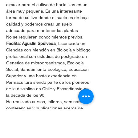
circular para el cultivo de hortalizas en un 
área muy pequeña. Es una interesante 
forma de cultivo donde el suelo es de baja 
calidad y podemos crear un suelo 
adecuado para mantener las plantas.
No se requieren conocimientos previos.
Facilita: Agustín Spúlveda
, Licenciado en 
Ciencias con Mención en Biología y biólogo 
profesional con estudios de postgrado en 
Genética de microorganismos, Ecología 
Social, Saneamiento Ecológico, Educación 
Superior y una basta experiencia en 
Permacultura siendo parte de los pioneros 
de la disciplina en Chile y Escandinavia en 
la década de los 90.

Ha realizado cursos, talleres, seminaritos, 
conferencias y publicaciones acerca de 
Permacultura, Ecoaldeas, Aldeas de 
Transición, Tecnologías Socialmente 
Apropiadas, Paz y Educación tanto en Chile 
como en Europa, Escandinavia, 