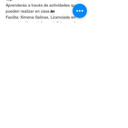
Aprenderás a través de actividades que se 
pueden realizar en casa 🏡
Facilita: Ximena Salinas, Licenciada en 
comunicación social y periodista, una larga 
trayectoria en educación ambiental. 
Actualmente forma parte de la directiva de 
CODEFF.
Compartir este evento
Celular
+56 9 3024 0633
hola@unho.cl
©2024 por Universidad Holística