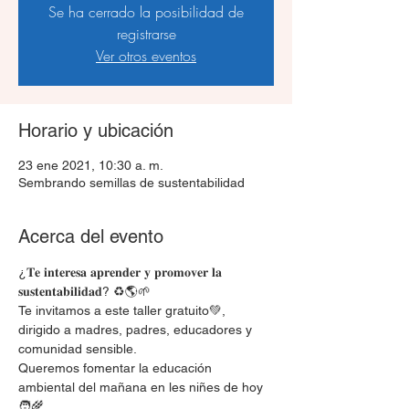
Se ha cerrado la posibilidad de
registrarse
Ver otros eventos
Horario y ubicación
23 ene 2021, 10:30 a. m.
Sembrando semillas de sustentabilidad
Acerca del evento
¿𝐓𝐞 𝐢𝐧𝐭𝐞𝐫𝐞𝐬𝐚 𝐚𝐩𝐫𝐞𝐧𝐝𝐞𝐫 𝐲 𝐩𝐫𝐨𝐦𝐨𝐯𝐞𝐫 𝐥𝐚 
𝐬𝐮𝐬𝐭𝐞𝐧𝐭𝐚𝐛𝐢𝐥𝐢𝐝𝐚𝐝? ♻️🌎🌱
Te invitamos a este taller gratuito💚, 
dirigido a madres, padres, educadores y 
comunidad sensible.
Queremos fomentar la educación 
ambiental del mañana en les niñes de hoy 
🧑‍🌾