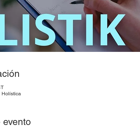
ación
ST
 Holística
 evento