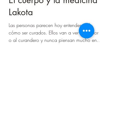
UNHO
9 sept 2020
4 min de lectura
El cuerpo y la medicina
Lakota
Las personas parecen hoy entender mal
cómo ser curados. Ellos van a ver al doctor
o al curandero y nunca piensan mucho en
ese doctor...