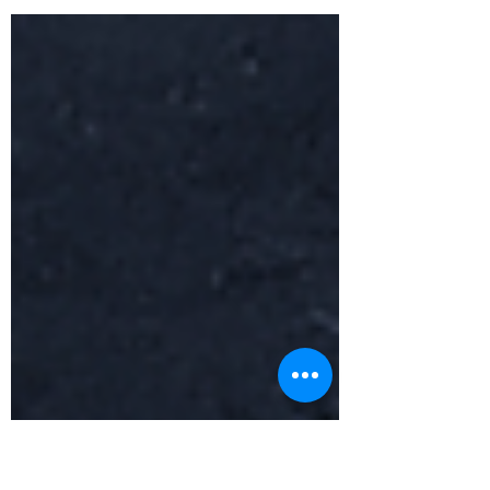
o al curandero y nunca piensan mucho en
ese doctor...